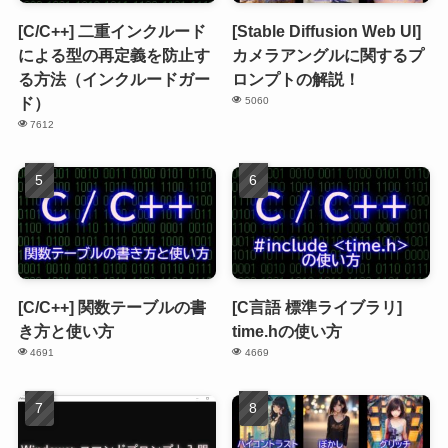
[C/C++] 二重インクルード
[Stable Diffusion Web UI]
による型の再定義を防止す
カメラアングルに関するプ
る方法（インクルードガー
ロンプトの解説！
ド）
5060
7612
[C/C++] 関数テーブルの書
[C言語 標準ライブラリ]
き方と使い方
time.hの使い方
4691
4669