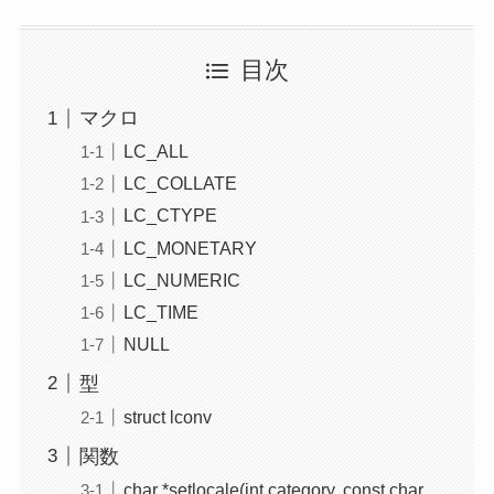
目次
マクロ
LC_ALL
LC_COLLATE
LC_CTYPE
LC_MONETARY
LC_NUMERIC
LC_TIME
NULL
型
struct lconv
関数
char *setlocale(int category, const char