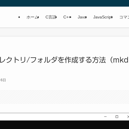
ホーム
C言語
C++
Java
JavaScript
コマ
ィレクトリ/フォルダを作成する方法（mkdi
月6日