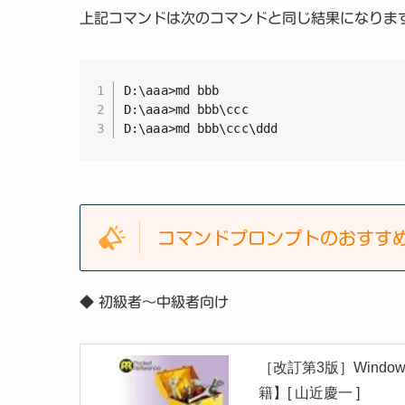
上記コマンドは次のコマンドと同じ結果になりま
D:\aaa>md bbb

D:\aaa>md bbb\ccc

D:\aaa>md bbb\ccc\ddd
コマンドプロンプトのおすす
◆
初級者～中級者向け
［改訂第3版］Wind
籍】[ 山近慶一 ]