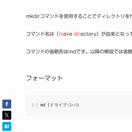
mkdirコマンドを使用することでディレクトリ
コマンド名は「
m
a
k
e
d
ir
ectory」が由来とな
コマンドの省略形はmdです。以降の解説では省
フォーマット
md [ドライブ:]パス