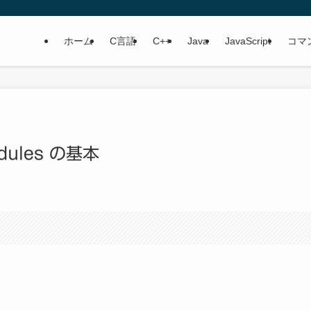
ホーム
C言語
C++
Java
JavaScript
コマ
odules の基本