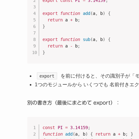
export
const
PI
=
3.14159
;
export
function
add
(
a
,
 b
)
{
return
 a 
+
 b
;
}
export
function
sub
(
a
,
 b
)
{
return
 a 
-
 b
;
}
を前に付けると、その識別子が「
export
1つのモジュールから いくつでも 名前付きエ
別の書き方（最後にまとめて export）：
const
PI
=
3.14159
;
function
add
(
a
,
 b
)
{
return
 a 
+
 b
;
}