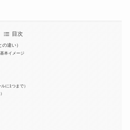
目次
との違い）
う基本イメージ
ールに1つまで）
t）