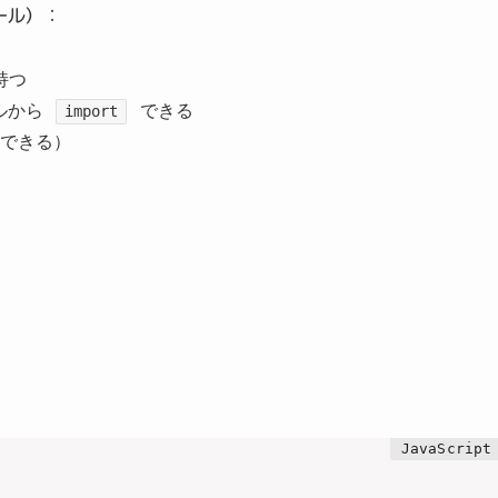
ール）：
持つ
ルから
できる
import
できる）