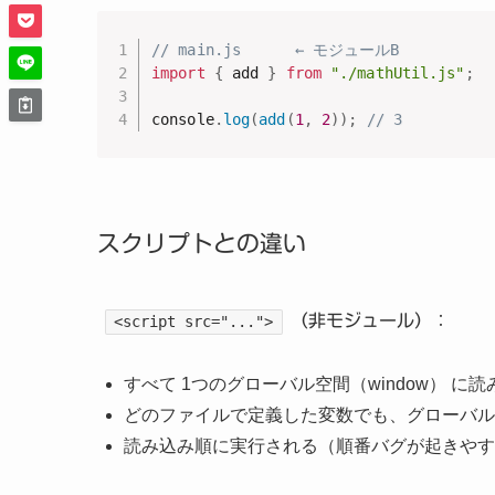
// main.js      ← モジュールB
import
{
 add 
}
from
"./mathUtil.js"
;
console
.
log
(
add
(
1
,
2
)
)
;
// 3
スクリプトとの違い
（非モジュール）：
<script src="...">
すべて 1つのグローバル空間（window） に
どのファイルで定義した変数でも、グローバル
読み込み順に実行される（順番バグが起きやす