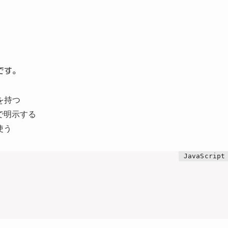
です。
を持つ
で明示する
使う