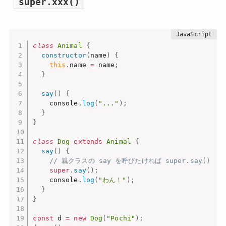
super.xxx()
class
Animal
{
constructor
(
name
)
{
this
.
name 
=
 name
;
}
say
(
)
{
    console
.
log
(
"..."
)
;
}
}
class
Dog
extends
Animal
{
say
(
)
{
// 親クラスの say を呼びたければ super.say()
super
.
say
(
)
;
    console
.
log
(
"わん！"
)
;
}
}
const
 d 
=
new
Dog
(
"Pochi"
)
;