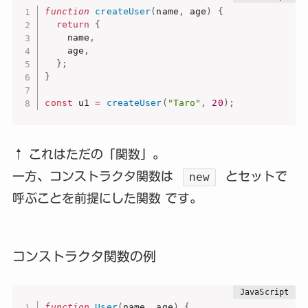
function
createUser
(
name
,
 age
)
{
return
{
    name
,
    age
,
}
;
}
const
 u1 
=
createUser
(
"Taro"
,
20
)
;
↑ これはただの「関数」。
一方、コンストラクタ関数は
とセットで
new
呼ぶことを前提にした関数 です。
コンストラクタ関数の例
function
User
(
name
,
 age
)
{