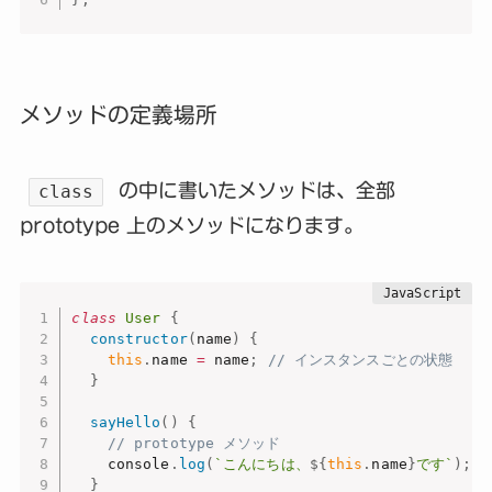
メソッドの定義場所
の中に書いたメソッドは、全部
class
prototype 上のメソッドになります。
class
User
{
constructor
(
name
)
{
this
.
name 
=
 name
;
// インスタンスごとの状態
}
sayHello
(
)
{
// prototype メソッド
    console
.
log
(
`こんにちは、
${
this
.
name
}
です`
)
;
}