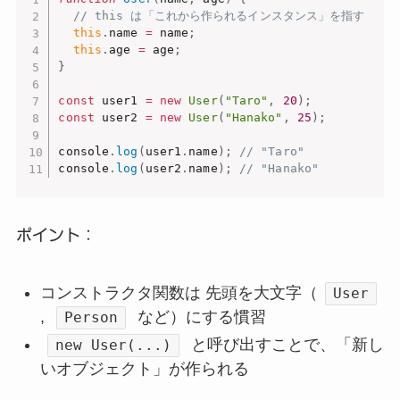
// this は「これから作られるインスタンス」を指す
this
.
name 
=
 name
;
this
.
age 
=
 age
;
}
const
 user1 
=
new
User
(
"Taro"
,
20
)
;
const
 user2 
=
new
User
(
"Hanako"
,
25
)
;
console
.
log
(
user1
.
name
)
;
// "Taro"
console
.
log
(
user2
.
name
)
;
// "Hanako"
ポイント：
コンストラクタ関数は 先頭を大文字（
User
,
など）にする慣習
Person
と呼び出すことで、「新し
new User(...)
いオブジェクト」が作られる