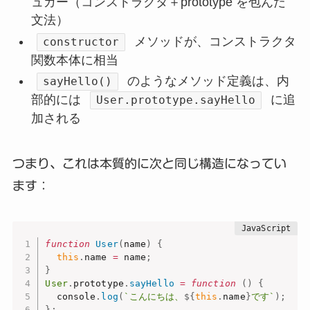
ュガー（コンストラクタ＋prototype を包んだ
文法）
メソッドが、コンストラクタ
constructor
関数本体に相当
のようなメソッド定義は、内
sayHello()
部的には
に追
User.prototype.sayHello
加される
つまり、これは本質的に次と同じ構造になってい
ます：
function
User
(
name
)
{
this
.
name 
=
 name
;
}
User
.
prototype
.
sayHello
=
function
(
)
{
  console
.
log
(
`こんにちは、
${
this
.
name
}
です`
)
;
}
;