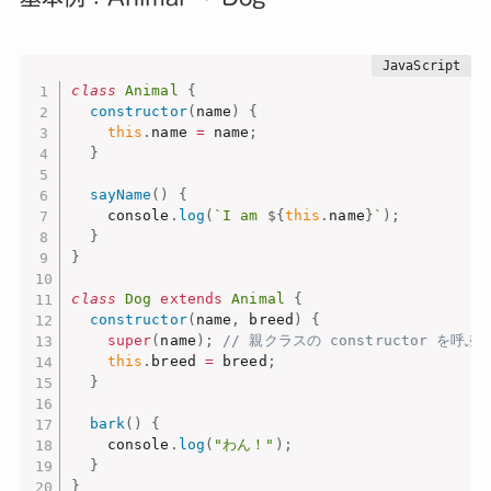
class
Animal
{
constructor
(
name
)
{
this
.
name 
=
 name
;
}
sayName
(
)
{
    console
.
log
(
`I am 
${
this
.
name
}
`
)
;
}
}
class
Dog
extends
Animal
{
constructor
(
name
,
 breed
)
{
super
(
name
)
;
// 親クラスの constructor を呼ぶ
this
.
breed 
=
 breed
;
}
bark
(
)
{
    console
.
log
(
"わん！"
)
;
}
}