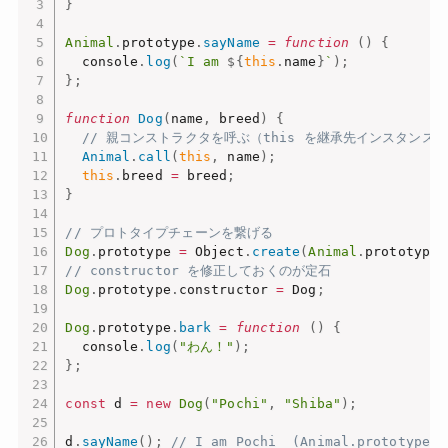
}
Animal
.
prototype
.
sayName
=
function
(
)
{
  console
.
log
(
`I am 
${
this
.
name
}
`
)
;
}
;
function
Dog
(
name
,
 breed
)
{
// 親コンストラクタを呼ぶ（this を継承先インスタンス
Animal
.
call
(
this
,
 name
)
;
this
.
breed 
=
 breed
;
}
// プロトタイプチェーンを繋げる
Dog
.
prototype 
=
 Object
.
create
(
Animal
.
prototype
)
// constructor を修正しておくのが定石
Dog
.
prototype
.
constructor 
=
 Dog
;
Dog
.
prototype
.
bark
=
function
(
)
{
  console
.
log
(
"わん！"
)
;
}
;
const
 d 
=
new
Dog
(
"Pochi"
,
"Shiba"
)
;
d
.
sayName
(
)
;
// I am Pochi  (Animal.prototype 