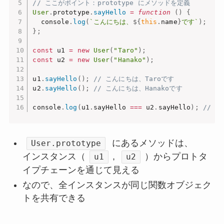
// ここがポイント：prototype にメソッドを定義
User
.
prototype
.
sayHello
=
function
(
)
{
  console
.
log
(
`こんにちは、
${
this
.
name
}
です`
)
;
}
;
const
 u1 
=
new
User
(
"Taro"
)
;
const
 u2 
=
new
User
(
"Hanako"
)
;
u1
.
sayHello
(
)
;
// こんにちは、Taroです
u2
.
sayHello
(
)
;
// こんにちは、Hanakoです
console
.
log
(
u1
.
sayHello 
===
 u2
.
sayHello
)
;
// 
にあるメソッドは、
User.prototype
インスタンス（
,
）からプロトタ
u1
u2
イプチェーンを通じて見える
なので、全インスタンスが同じ関数オブジェク
トを共有できる