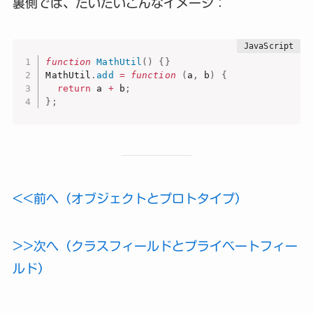
裏側では、だいたいこんなイメージ：
function
MathUtil
(
)
{
}
MathUtil
.
add
=
function
(
a
,
 b
)
{
return
 a 
+
 b
;
}
;
<<前へ（オブジェクトとプロトタイプ）
>>次へ（クラスフィールドとプライベートフィー
ルド）