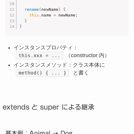
rename
(
newName
)
{
this
.
name 
=
 newName
;
}
}
インスタンスプロパティ：
（constructor 内）
this.xxx = ...
インスタンスメソッド：クラス本体に
と書く
method() { ... }
extends と super による継承
基本例：Animal → Dog