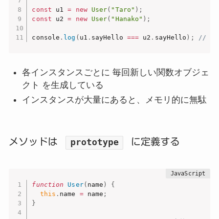
const
 u1 
=
new
User
(
"Taro"
)
;
const
 u2 
=
new
User
(
"Hanako"
)
;
console
.
log
(
u1
.
sayHello 
===
 u2
.
sayHello
)
;
// f
各インスタンスごとに 毎回新しい関数オブジェ
クト を生成している
インスタンスが大量にあると、メモリ的に無駄
メソッドは
に定義する
prototype
function
User
(
name
)
{
this
.
name 
=
 name
;
}