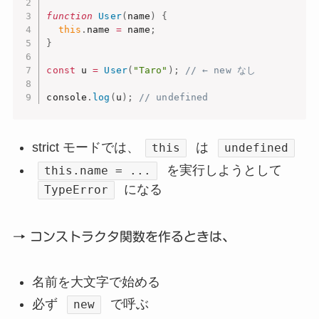
function
User
(
name
)
{
this
.
name 
=
 name
;
}
const
 u 
=
User
(
"Taro"
)
;
// ← new なし
console
.
log
(
u
)
;
// undefined
strict モードでは、
は
this
undefined
を実行しようとして
this.name = ...
になる
TypeError
→ コンストラクタ関数を作るときは、
名前を大文字で始める
必ず
で呼ぶ
new