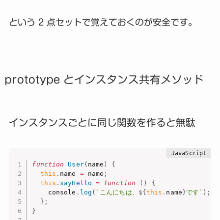
という 2 点セットで覚えておくのが安全です。
prototype とインスタンス共有メソッド
インスタンスごとに同じ関数を作ると無駄
function
User
(
name
)
{
this
.
name 
=
 name
;
this
.
sayHello
=
function
(
)
{
    console
.
log
(
`こんにちは、
${
this
.
name
}
です`
)
;
}
;
}