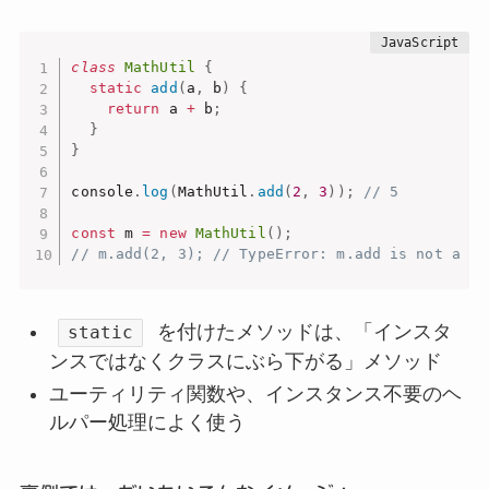
class
MathUtil
{
static
add
(
a
,
 b
)
{
return
 a 
+
 b
;
}
}
console
.
log
(
MathUtil
.
add
(
2
,
3
)
)
;
// 5
const
 m 
=
new
MathUtil
(
)
;
// m.add(2, 3); // TypeError: m.add is not a fu
を付けたメソッドは、「インスタ
static
ンスではなくクラスにぶら下がる」メソッド
ユーティリティ関数や、インスタンス不要のヘ
ルパー処理によく使う