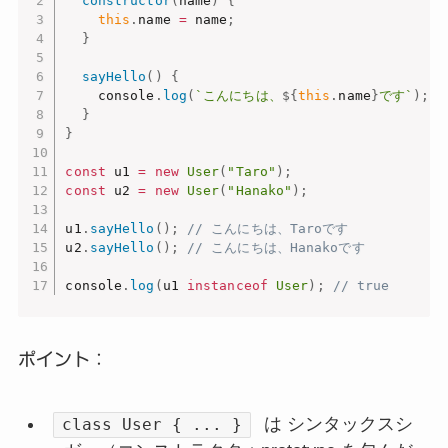
constructor
(
name
)
{
this
.
name 
=
 name
;
}
sayHello
(
)
{
    console
.
log
(
`こんにちは、
${
this
.
name
}
です`
)
;
}
}
const
 u1 
=
new
User
(
"Taro"
)
;
const
 u2 
=
new
User
(
"Hanako"
)
;
u1
.
sayHello
(
)
;
// こんにちは、Taroです
u2
.
sayHello
(
)
;
// こんにちは、Hanakoです
console
.
log
(
u1 
instanceof
User
)
;
// true
ポイント：
は シンタックスシ
class User { ... }