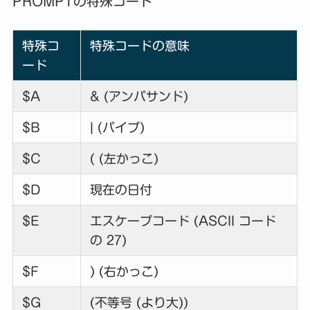
PROMPTの特殊コード
特殊コ
特殊コードの意味
ード
$A
& (アンパサンド)
$B
| (パイプ)
$C
( (左かっこ)
$D
現在の日付
$E
エスケープコード (ASCII コード
の 27)
$F
) (右かっこ)
$G
(不等号 (より大))