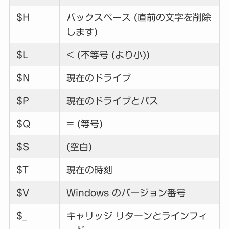
$H
バックスペース (直前の文字を削除
します)
$L
< (不等号 (より小))
$N
現在のドライブ
$P
現在のドライブとパス
$Q
= (等号)
$S
(空白)
$T
現在の時刻
$V
Windows のバージョン番号
$_
キャリッジ リターンとラインフィ