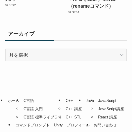
（renameコマンド）
3892
3744
アーカイブ
ア
ー
カ
イ
ブ
ホーム
C言語
C++
Java
JavaScript
C言語 入門
C++ 講座
JavaScript講座
C言語 標準ライブラリ
C++ STL
React 講座
コマンドプロンプト
Unity
プロフィール
お問い合わせ