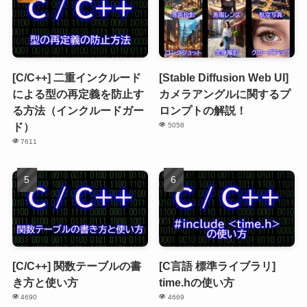
[C/C++] 二重インクルード
[Stable Diffusion Web UI]
による型の再定義を防止す
カメラアングルに関するプ
る方法（インクルードガー
ロンプトの解説！
ド）
5058
7611
[C/C++] 関数テーブルの書
[C言語 標準ライブラリ]
き方と使い方
time.hの使い方
4690
4669